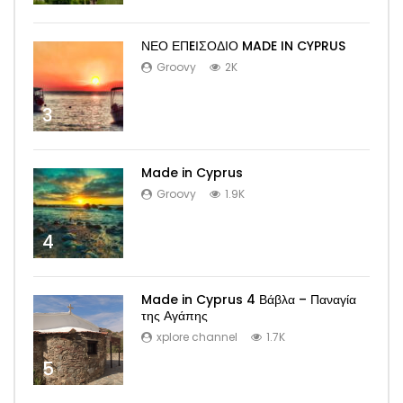
ΝΕΟ ΕΠEΙΣΟΔΙΟ MADE IN CYPRUS
Groovy
2K
3
Made in Cyprus
Groovy
1.9K
4
Made in Cyprus 4 Βάβλα – Παναγία
της Αγάπης
xplore channel
1.7K
5