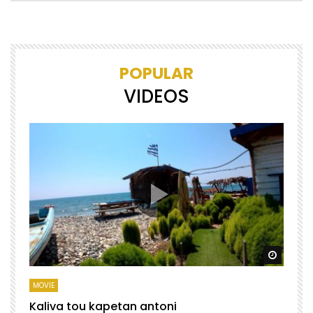
POPULAR
VIDEOS
Watch Later
Watch 
MOVIE
M
Kaliva tou kapetan antoni
X