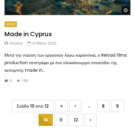
Wa
MOVIE
Made in Cyprus
Groovy
31 Μαΐου 2020
Μετά την παύση των εργασιών λόγω καραντίνας ο Reload films
production επιστρέφει με ένα ολοκαίνουργιο επεισόδιο της
εκπομπής made in...
0
1.9K
...
Σελίδα 10 από 12
8
9
10
11
12