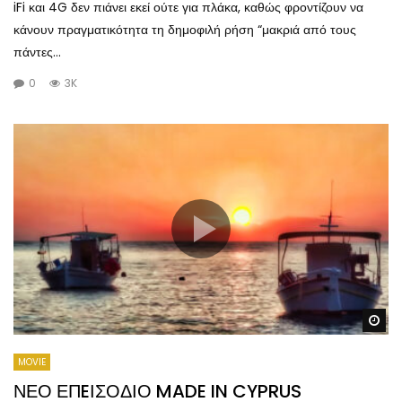
iFi και 4G δεν πιάνει εκεί ούτε για πλάκα, καθώς φροντίζουν να
κάνουν πραγματικότητα τη δημοφιλή ρήση “μακριά από τους
πάντες...
0
3K
Wa
MOVIE
ΝΕΟ ΕΠEΙΣΟΔΙΟ MADE IN CYPRUS