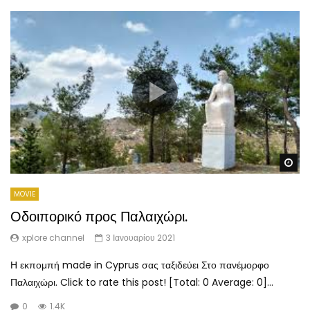
Wa
MOVIE
Οδοιπορικό προς Παλαιχώρι.
xplore channel
3 Ιανουαρίου 2021
Η εκπομπή made in Cyprus σας ταξιδεύει Στο πανέμορφο
Παλαιχώρι. Click to rate this post! [Total: 0 Average: 0]...
0
1.4K