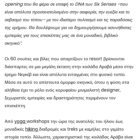
opening που θα φέρει σε επαφή το DNA των Six Senses –που
είναι απόλυτα προσανατολισμένο στην αειφορία, την ευεξία και το
σεβασμό του τόπου– με τον ιδιαίτερο πολιτισμό και τις παραδόσεις
της ερήμου. Θα δουλέψουμε για να δημιουργήσουμε ασυνήθιστες
εμπειρίες για τους επισκέπτες μας σε ένα μοναδικό, βιβλικό
σκηνικό”.
Οι 60 σουίτες και βίλες που απαρτίζουν το resort βρίσκονται
διάσπαρτες σε μια μεγάλη έκταση στην κοιλάδα Αραβά μέσα στην
έρημο Νεγκέβ και είναι απόλυτα ενταγμένες στο φυσικό τοπίο.
Μέσα σε αυτό το απίστευτα όμορφο σκηνικό, όπου η φύση στα
αλήθεια έχει το ρόλο ενός κορυφαίου μινιμαλιστή designer,
ξεχωριστές εμπειρίες και δραστηριότητες περιμένουν τον
επισκέπτη.
Από
yoga
workshops την ώρα της ανατολής του ήλιου έως
μοναδικές
hiking
διαδρομές και treks με καμήλες στο γεμάτο
ιστορία τοπίο. Άλλωστε, χαρακτηριστικό της κοιλάδας Αράβα είναι