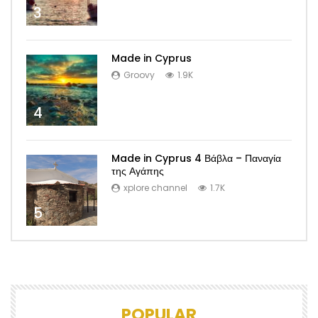
3
Made in Cyprus
Groovy
1.9K
4
Made in Cyprus 4 Βάβλα – Παναγία
της Αγάπης
xplore channel
1.7K
5
POPULAR