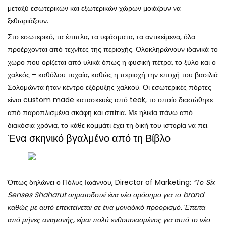
μεταξύ εσωτερικών και εξωτερικών χώρων μοιάζουν να
ξεθωριάζουν.
Στο εσωτερικό, τα έπιπλα, τα υφάσματα, τα αντικείμενα, όλα
προέρχονται από τεχνίτες της περιοχής. Ολοκληρώνουν ιδανικά το
χώρο που ορίζεται από υλικά όπως η φυσική πέτρα, το ξύλο και ο
χαλκός – καθόλου τυχαία, καθώς η περιοχή την εποχή του βασιλιά
Σολομώντα ήταν κέντρο εξόρυξης χαλκού. Οι εσωτερικές πόρτες
είναι custom made κατασκευές από teak, το οποίο διασώθηκε
από παροπλισμένα σκάφη και σπίτια. Με ηλικία πάνω από
διακόσια χρόνια, το κάθε κομμάτι έχει τη δική του ιστορία να πει.
Ένα σκηνικό βγαλμένο από τη Βίβλο
Όπως δηλώνει ο Πόλυς Ιωάννου, Director of Marketing:
“Το Six
Senses Shaharut σηματοδοτεί ένα νέο ορόσημο για το brand
καθώς με αυτό επεκτείνεται σε ένα μοναδικό προορισμό. Έπειτα
από μήνες αναμονής, είμαι πολύ ενθουσιασμένος για αυτό το νέο