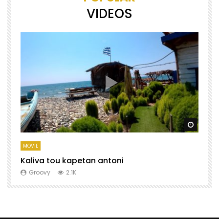
VIDEOS
Watch Later
Watch 
MOVIE
M
Kaliva tou kapetan antoni
X
Groovy
2.1K