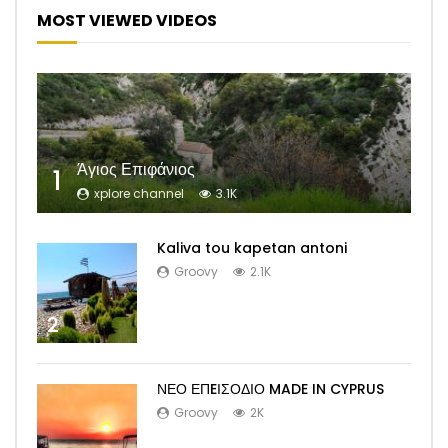
MOST VIEWED VIDEOS
Άγιος Επιφάνιος
1
xplore channel
3.1K
Kaliva tou kapetan antoni
Groovy
2.1K
2
ΝΕΟ ΕΠEΙΣΟΔΙΟ MADE IN CYPRUS
Groovy
2K