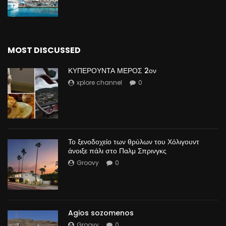
MOST DISCUSSED
ΚΥΠΕΡΟΥΝΤΑ ΜΕΡΟΣ 2ον
xplore channel
0
Το ξενοδοχείο των θρύλων του Χόλιγουντ
άνοιξε πάλι στο Παλμ Σπρινγκς
Groovy
0
Agios sozomenos
Groovy
0