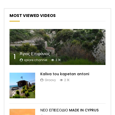
MOST VIEWED VIDEOS
Άγιος Επιφάνιος
1
xplore channel
3.1K
Kaliva tou kapetan antoni
Groovy
2.1K
2
ΝΕΟ ΕΠEΙΣΟΔΙΟ MADE IN CYPRUS