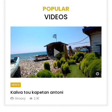
POPULAR
VIDEOS
Watch Later
Watch 
MOVIE
M
Kaliva tou kapetan antoni
X
Groovy
2.1K