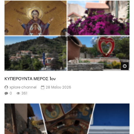
Wa
ΚΥΠΕΡΟΥΝΤΑ ΜΕΡΟΣ 1ον
xplore channel
28 Μαΐου 2026
0
361