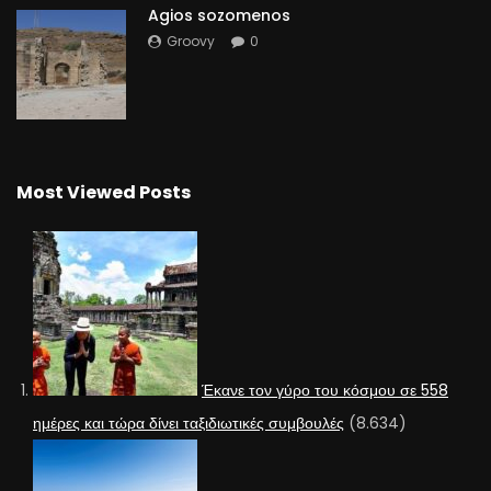
Agios sozomenos
Groovy
0
Most Viewed Posts
Έκανε τον γύρο του κόσμου σε 558
ημέρες και τώρα δίνει ταξιδιωτικές συμβουλές
(8.634)