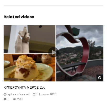
Related videos
Wa
ΚΥΠΕΡΟΥΝΤΑ ΜΕΡΟΣ 2ον
xplore channel
5 Ιουνίου 2026
0
209