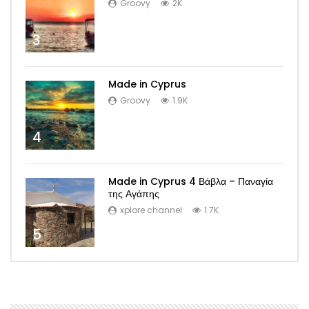
Groovy
2K
3
Made in Cyprus
Groovy
1.9K
4
Made in Cyprus 4 Βάβλα – Παναγία
της Αγάπης
xplore channel
1.7K
5