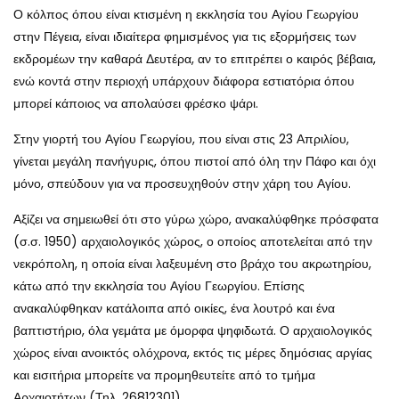
Ο κόλπος όπου είναι κτισμένη η εκκλησία του Αγίου Γεωργίου
στην Πέγεια, είναι ιδιαίτερα φημισμένος για τις εξορμήσεις των
εκδρομέων την καθαρά Δευτέρα, αν το επιτρέπει ο καιρός βέβαια,
ενώ κοντά στην περιοχή υπάρχουν διάφορα εστιατόρια όπου
μπορεί κάποιος να απολαύσει φρέσκο ψάρι.
Στην γιορτή του Αγίου Γεωργίου, που είναι στις 23 Απριλίου,
γίνεται μεγάλη πανήγυρις, όπου πιστοί από όλη την Πάφο και όχι
μόνο, σπεύδουν για να προσευχηθούν στην χάρη του Αγίου.
Αξίζει να σημειωθεί ότι στο γύρω χώρο, ανακαλύφθηκε πρόσφατα
(σ.σ. 1950) αρχαιολογικός χώρος, ο οποίος αποτελείται από την
νεκρόπολη, η οποία είναι λαξευμένη στο βράχο του ακρωτηρίου,
κάτω από την εκκλησία του Αγίου Γεωργίου. Επίσης
ανακαλύφθηκαν κατάλοιπα από οικίες, ένα λουτρό και ένα
βαπτιστήριο, όλα γεμάτα με όμορφα ψηφιδωτά. Ο αρχαιολογικός
χώρος είναι ανοικτός ολόχρονα, εκτός τις μέρες δημόσιας αργίας
και εισιτήρια μπορείτε να προμηθευτείτε από το τμήμα
Αρχαιοτήτων (Τηλ. 26812301).