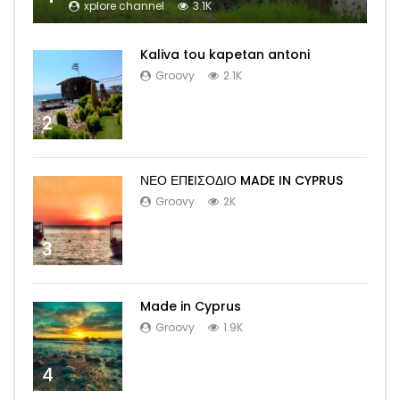
xplore channel
3.1K
Kaliva tou kapetan antoni
Groovy
2.1K
2
ΝΕΟ ΕΠEΙΣΟΔΙΟ MADE IN CYPRUS
Groovy
2K
3
Made in Cyprus
Groovy
1.9K
4