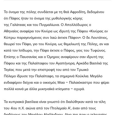
Το όνομα της πόλης συνδέεται με τη θεά Αφροδίτη, δεδομένου
ότι Πάφος ήταν το όνομα της μυθολογικής κόρης
της Γαλάτειας και του Πυγμαλίωνα. Ο Απολλόδωρος ο
Αθηναίος αναφέρει τον Κινύρα ως ιδρυτή της Πάφου «Κινύρας εν
Κύπρω παραγενόμενος συν λαώ έκτισε Πάφον»
. Ο δε Λουτάτιος,
θεωρεί τον Πάφο, γιο του Κινύρα, ως θεμελιωτή της Πόλης, αν και
κατά τον Ισίδωρο, την Πάφο έκτισε ο Πάφος, γιος του Τυφώνος.
Επίσης ο Παυσανίας και ο Όμηρος αναφέρουν σαν ιδρυτή της
Πάφου και της Παλαίπαφου τον Αγαπήνορα, Αρκάδα Βασιλιά της
Τεγέας που μετά την επιστροφή του από τον Τρωικό
Πόλεμο ίδρυσε την Παλαίπαφο, τα σημερινά Κούκλια. Μεγάλο
ενδιαφέρον δείχνει και ο οικισμός Μαα – Παλαιόκαστρο που φέρει
πολλά κοινά με άλλα μυκηναϊκά κτίσματα – οχυρά.
Τα κυπριακά βασίλεια είναι γνωστό ότι διαλύθηκαν κατά τα τέλη
του 4ου π.Χ. αιώνα από τον Πτολεμαίο Α’, έναν από τους
διαδόχους του Μεγάλου Αλεξάνδρου. Λίγο πιο πριν ο τελευταίος