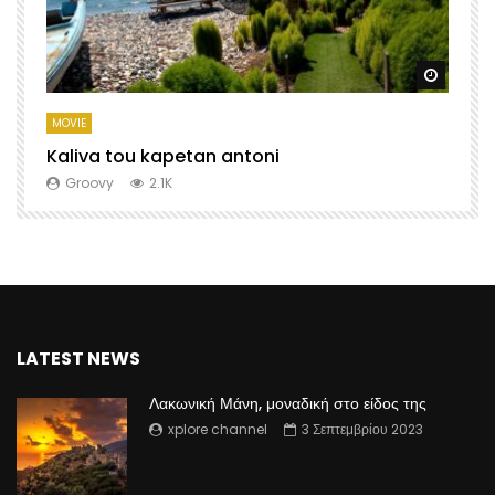
Watch Later
Watch 
MOVIE
M
Kaliva tou kapetan antoni
X
Groovy
2.1K
LATEST NEWS
Λακωνική Μάνη, μοναδική στο είδος της
xplore channel
3 Σεπτεμβρίου 2023