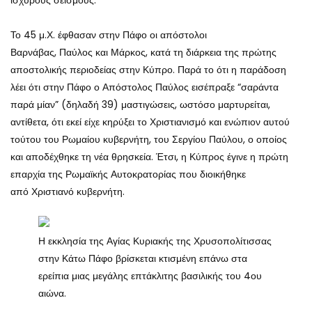
ισχυρούς σεισμούς.
Το 45 μ.Χ. έφθασαν στην Πάφο οι απόστολοι
Βαρνάβας, Παύλος και Μάρκος, κατά τη διάρκεια της πρώτης
αποστολικής περιοδείας στην Κύπρο. Παρά το ότι η παράδοση
λέει ότι στην Πάφο ο Απόστολος Παύλος εισέπραξε “σαράντα
παρά μίαν” (δηλαδή 39) μαστιγώσεις, ωστόσο μαρτυρείται,
αντίθετα, ότι εκεί είχε κηρύξει το Χριστιανισμό και ενώπιον αυτού
τούτου του Ρωμαίου κυβερνήτη, του Σεργίου Παύλου, ο οποίος
και αποδέχθηκε τη νέα θρησκεία. Έτσι, η Κύπρος έγινε η πρώτη
επαρχία της Ρωμαϊκής Αυτοκρατορίας που διοικήθηκε
από Χριστιανό κυβερνήτη.
Η εκκλησία της Αγίας Κυριακής της Χρυσοπολίτισσας
στην Κάτω Πάφο βρίσκεται κτισμένη επάνω στα
ερείπια μιας μεγάλης επτάκλιτης βασιλικής του 4ου
αιώνα.