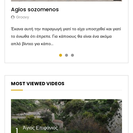
Agios sozomenos
Kaliva tou kapetan antoni
Xplore Troodos
Groovy
Groovy
Groovy
Έκανα αυτή την παραγωγή γιατί το είχα υποσχεθεί και γιατί
Δείτε την ιστορία ενός ανθρώπου που εχει επιλέξει να ζήση
Όταν η εικόνες αγγίζουν την ψυχή αφιερώστε 5 λεπτά και
το ένιωθα ότι έπρεπε. Για κάποιους θα είναι ένα ακόμα
σαν Ροβινσώνας Κρούσος στήν Κύπρο του 2019. Filming:
δείτε αυτό το βίντεο μέχρι το τέλος και θα καταλάβετε.
απλό βίντεο για κάπο...
Reload promo team Edi...
https://xplorecy.tv/ C...
MOST VIEWED VIDEOS
Άγιος Επιφάνιος
1