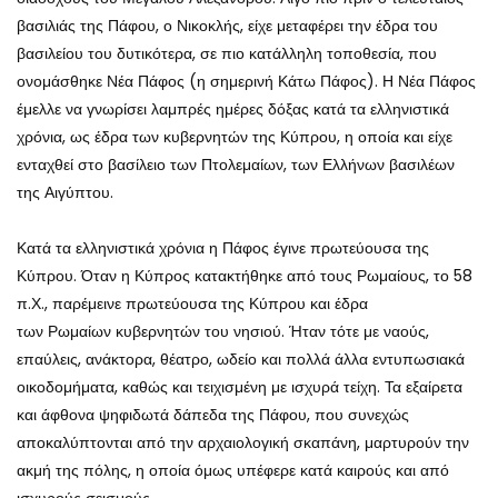
βασιλιάς της Πάφου, ο Νικοκλής, είχε μεταφέρει την έδρα του
βασιλείου του δυτικότερα, σε πιο κατάλληλη τοποθεσία, που
ονομάσθηκε Νέα Πάφος (η σημερινή Κάτω Πάφος). Η Νέα Πάφος
έμελλε να γνωρίσει λαμπρές ημέρες δόξας κατά τα ελληνιστικά
χρόνια, ως έδρα των κυβερνητών της Κύπρου, η οποία και είχε
ενταχθεί στο βασίλειο των Πτολεμαίων, των Ελλήνων βασιλέων
της Αιγύπτου.
Κατά τα ελληνιστικά χρόνια η Πάφος έγινε πρωτεύουσα της
Κύπρου. Όταν η Κύπρος κατακτήθηκε από τους Ρωμαίους, το 58
π.Χ., παρέμεινε πρωτεύουσα της Κύπρου και έδρα
των Ρωμαίων κυβερνητών του νησιού. Ήταν τότε με ναούς,
επαύλεις, ανάκτορα, θέατρο, ωδείο και πολλά άλλα εντυπωσιακά
οικοδομήματα, καθώς και τειχισμένη με ισχυρά τείχη. Τα εξαίρετα
και άφθονα ψηφιδωτά δάπεδα της Πάφου, που συνεχώς
αποκαλύπτονται από την αρχαιολογική σκαπάνη, μαρτυρούν την
ακμή της πόλης, η οποία όμως υπέφερε κατά καιρούς και από