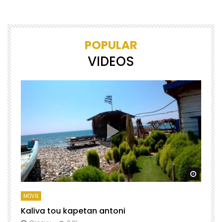
POPULAR
VIDEOS
Watch Later
Watch 
MOVIE
M
Kaliva tou kapetan antoni
X