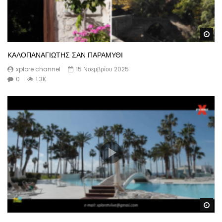
Wa
ΚΑΛΟΠΑΝΑΓΙΩΤΗΣ ΣΑΝ ΠΑΡΑΜΥΘΙ
xplore channel
15 Νοεμβρίου 2025
0
1.3K
Wa