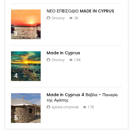
ΝΕΟ ΕΠEΙΣΟΔΙΟ MADE IN CYPRUS
Groovy
2K
3
Made in Cyprus
Groovy
1.9K
4
Made in Cyprus 4 Βάβλα – Παναγία
της Αγάπης
xplore channel
1.7K
5