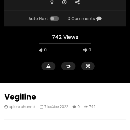
Auto Next
0 Comments
742 Views
0
0
Vegiline
xplore channel
7 Ιουλίου 2022
0
742