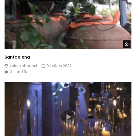
Wa
Santaelena
xplore channel
9 Ιουλίου 2022
0
1.1K