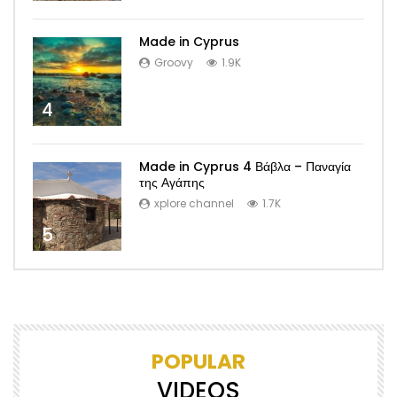
Made in Cyprus
Groovy
1.9K
4
Made in Cyprus 4 Βάβλα – Παναγία
της Αγάπης
xplore channel
1.7K
5
POPULAR
VIDEOS