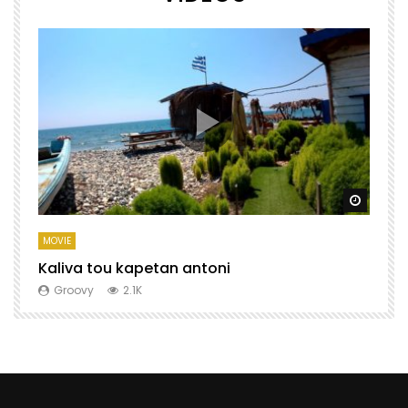
Watch Later
Watch 
MOVIE
M
Kaliva tou kapetan antoni
X
Groovy
2.1K