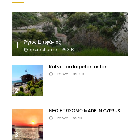
Άγιος Επιφάνιος
1
xplore channel
3.1K
Kaliva tou kapetan antoni
Groovy
2.1K
2
ΝΕΟ ΕΠEΙΣΟΔΙΟ MADE IN CYPRUS
Groovy
2K
3