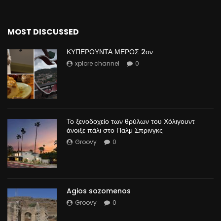
MOST DISCUSSED
ΚΥΠΕΡΟΥΝΤΑ ΜΕΡΟΣ 2ον
xplore channel
0
Το ξενοδοχείο των θρύλων του Χόλιγουντ
άνοιξε πάλι στο Παλμ Σπρινγκς
Groovy
0
Agios sozomenos
Groovy
0