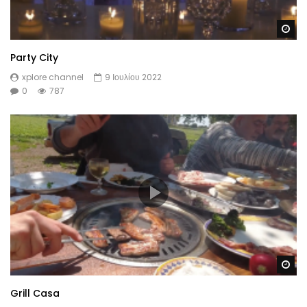
Wa
Party City
xplore channel
9 Ιουλίου 2022
0
787
Wa
Grill Casa