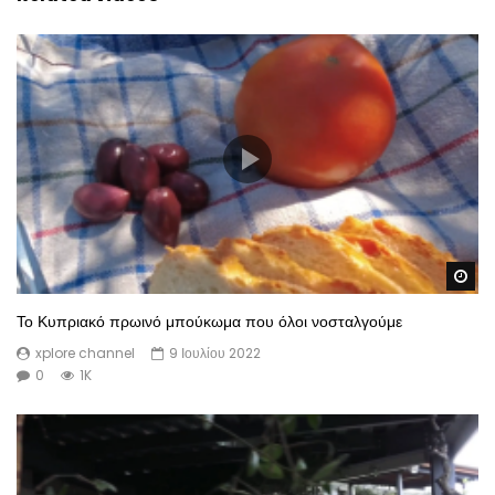
Wa
Το Κυπριακό πρωινό μπούκωμα που όλοι νοσταλγούμε
xplore channel
9 Ιουλίου 2022
0
1K