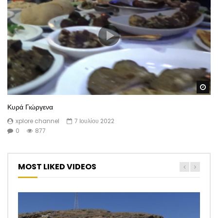
Wa
Κυρά Γιώργενα
xplore channel
7 Ιουλίου 2022
0
877
MOST LIKED VIDEOS