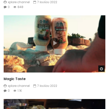
xplore channel
7 Ιουλίου 2022
0
848
Wa
Magic Taste
xplore channel
7 Ιουλίου 2022
0
1.1K