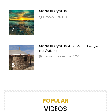
Made in Cyprus
Groovy
1.9K
4
Made in Cyprus 4 Βάβλα – Παναγία
της Αγάπης
xplore channel
1.7K
5
POPULAR
VIDEOS