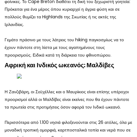
φοίνικες. Το Cape Breton διαθέτει τη δική του ξεχωριστή γοητεία:
Πρόκειται για ένα μέρος όπου κυριαρχεί η άγρια φύση και σε
πολλούς θυμίζει τα Highlands της Σκωτίας ή τις ακτές της
Ιρλανδίας.
Γεμάτο πράσινο με τους λάτρεις του hiking παγκοσμίως να το
έχουν πάντοτε στη λίστα με τους αγαπημένους τους
προορισμούς. Ειδικά κατά τη διάρκεια του φθινοπώρου.
Αφρική και Ινδικός ωκεανός: Μαλδίβες
Η Ζανζιβάρη, οι Σεϋχέλλες και ο Μαυρίκιος είναι επίσης υπέροχοι
προορισμοί αλλά οι Μαλδίβες είναι εκείνες που θα έχουν πάντοτε
τα πρωτεία στις προτιμήσεις όσον αφορά τον Ινδικό ωκεανό.
Περισσότερα από 1.100 νησιά φιλοξενούνται στις 26 ατόλες, όλα με
μοναδική τροπική ομορφιά, καρτποσταλικά τοπία και νερά που σε