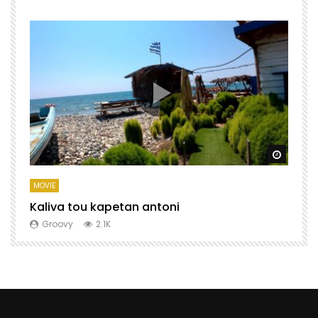
Watch Later
Watch 
MOVIE
M
Kaliva tou kapetan antoni
X
Groovy
2.1K