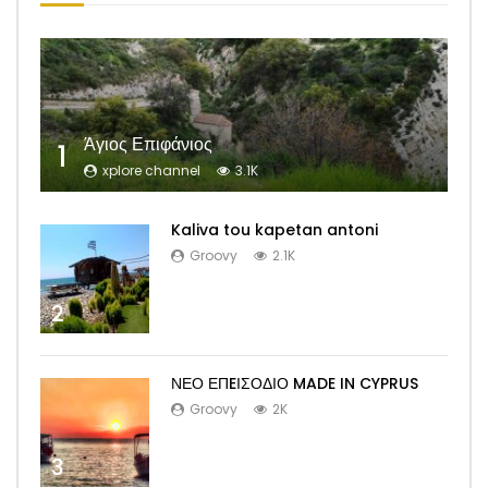
Άγιος Επιφάνιος
1
xplore channel
3.1K
Kaliva tou kapetan antoni
Groovy
2.1K
2
ΝΕΟ ΕΠEΙΣΟΔΙΟ MADE IN CYPRUS
Groovy
2K
3