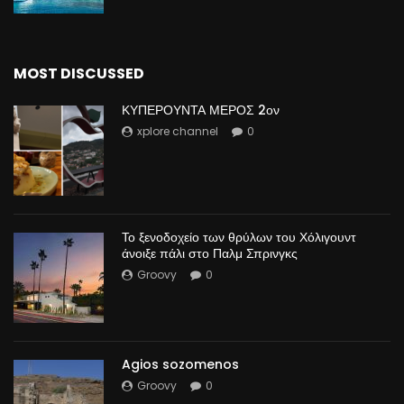
MOST DISCUSSED
ΚΥΠΕΡΟΥΝΤΑ ΜΕΡΟΣ 2ον
xplore channel
0
Το ξενοδοχείο των θρύλων του Χόλιγουντ
άνοιξε πάλι στο Παλμ Σπρινγκς
Groovy
0
Agios sozomenos
Groovy
0