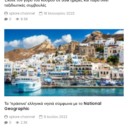
Έκανε τον γύρο του κόσμου σε 558 ημέρες και τώρα δίνει
ταξιδιωτικές συμβουλές
xplore channel
18 Ιανουαρίου 2023
0
8.6K
Τα ‘πράσινα’ ελληνικά νησιά σύμφωνα με το National
Geographic
xplore channel
9 Ιουλίου 2022
0
2.3K