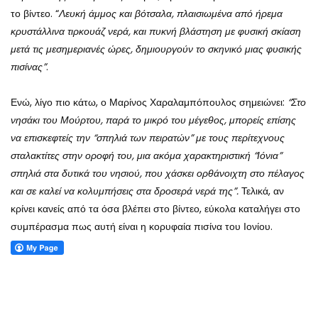
το βίντεο. “
Λευκή άμμος και βότσαλα, πλαισιωμένα από ήρεμα
κρυστάλλινα τιρκουάζ νερά, και πυκνή βλάστηση με φυσική σκίαση
μετά τις μεσημεριανές ώρες, δημιουργούν το σκηνικό μιας φυσικής
πισίνας”
.
Ενώ, λίγο πιο κάτω, ο Μαρίνος Χαραλαμπόπουλος σημειώνει:
“Στο
νησάκι του Μούρτου, παρά το μικρό του μέγεθος, μπορείς επίσης
να επισκεφτείς την “σπηλιά των πειρατών” με τους περίτεχνους
σταλακτίτες στην οροφή του, μια ακόμα χαρακτηριστική “Ιόνια”
σπηλιά στα δυτικά του νησιού, που χάσκει ορθάνοιχτη στο πέλαγος
και σε καλεί να κολυμπήσεις στα δροσερά νερά της”.
Τελικά, αν
κρίνει κανείς από τα όσα βλέπει στο βίντεο, εύκολα καταλήγει στο
συμπέρασμα πως αυτή είναι η κορυφαία πισίνα του Ιονίου.