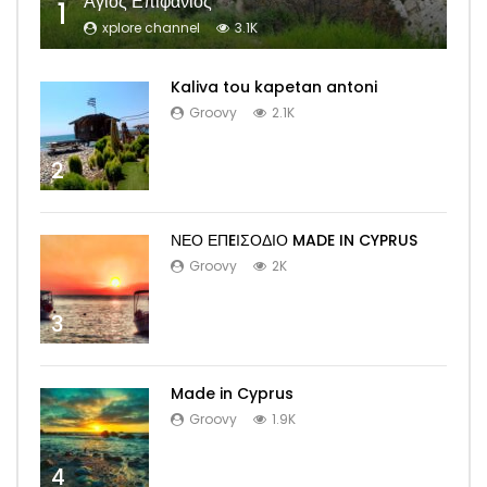
Άγιος Επιφάνιος
1
xplore channel
3.1K
Kaliva tou kapetan antoni
Groovy
2.1K
2
ΝΕΟ ΕΠEΙΣΟΔΙΟ MADE IN CYPRUS
Groovy
2K
3
Made in Cyprus
Groovy
1.9K
4