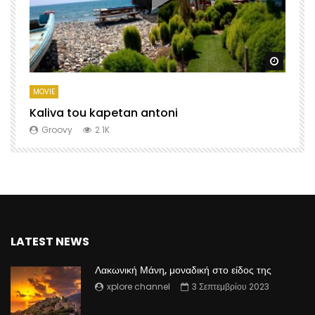
Watch Later
Watch 
MOVIE
M
Kaliva tou kapetan antoni
X
Groovy
2.1K
LATEST NEWS
Λακωνική Μάνη, μοναδική στο είδος της
xplore channel
3 Σεπτεμβρίου 2023