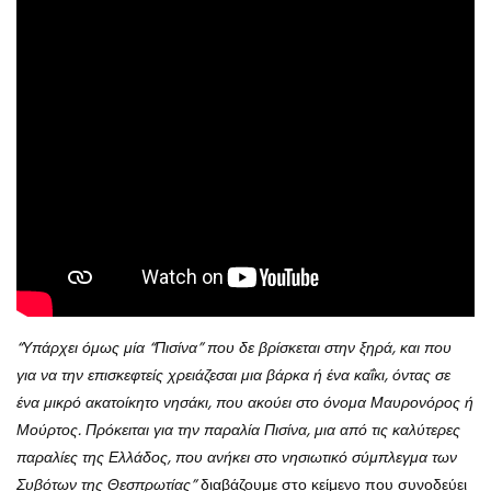
“Υπάρχει όμως μία “Πισίνα” που δε βρίσκεται στην ξηρά, και που
για να την επισκεφτείς χρειάζεσαι μια βάρκα ή ένα καΐκι, όντας σε
ένα μικρό ακατοίκητο νησάκι, που ακούει στο όνομα Μαυρονόρος ή
Μούρτος. Πρόκειται για την παραλία Πισίνα, μια από τις καλύτερες
παραλίες της Ελλάδος, που ανήκει στο νησιωτικό σύμπλεγμα των
Συβότων της Θεσπρωτίας”
διαβάζουμε στο κείμενο που συνοδεύει