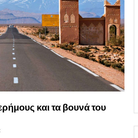
 ερήμους και τα βουνά του
K