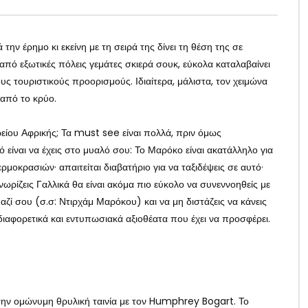
ν έρημο κι εκείνη με τη σειρά της δίνει τη θέση της σε
 από εξωτικές πόλεις γεμάτες σκιερά σουκ, εύκολα καταλαβαίνει
ους τουριστικούς προορισμούς. Ιδιαίτερα, μάλιστα, τον χειμώνα
ς από το κρύο.
ρείου Αφρικής; Τα must see είναι πολλά, πριν όμως
είναι να έχεις στο μυαλό σου: Το Μαρόκο είναι ακατάλληλο για
μοκρασιών· απαιτείται διαβατήριο για να ταξιδέψεις σε αυτό·
ωρίζεις Γαλλικά θα είναι ακόμα πιο εύκολο να συνεννοηθείς με
μαζί σου (σ.σ: Ντιρχάμ Μαρόκου) και να μη διστάζεις να κάνεις
 διαφορετικά και εντυπωσιακά αξιοθέατα που έχει να προσφέρει.
την ομώνυμη θρυλική ταινία με τον Humphrey Bogart. Το