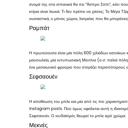
όνομά της στα ισπανικά θα πει “Άσπρο Σπίτι”, κάτι πο
κτίρια είναι λευκά. Τι δεν πρέπει να χάσεις; Το Μέγα Τζ
ουσιαστικά, ο μόνος χώρος λατρείας που θα μπορέσεις
Ραμπάτ
Η πρωτεύουσα είναι μία πόλη 600 χιλιάδων κατοίκων κ
μαυσωλεία, μία εντυπωσιακή Μεντίνα (σ.σ: παλιά πόλη
ένα μεσαιωνικό φρούριο που στεγάζει περισσότερους
Σεφσαουέν
Η αποθέωση του μπλε και μία από τις πιο χαρακτηριστι
Ιnstagram posts. Πού όμως οφείλεται αυτή η ιδιαιτερό
Σεφσαουέν. Ο ιουδαϊσμός θεωρεί το μπλε ιερό χρώμα.
Μεκνές