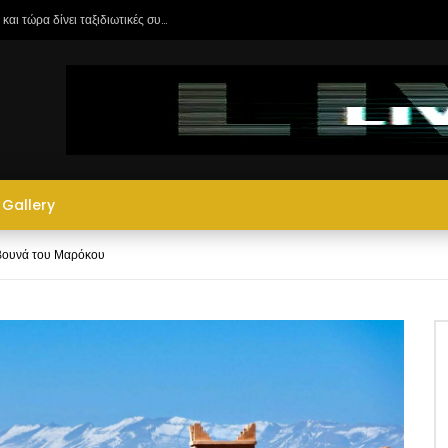
 το National Geographic
Gallery
α βουνά του Μαρόκου