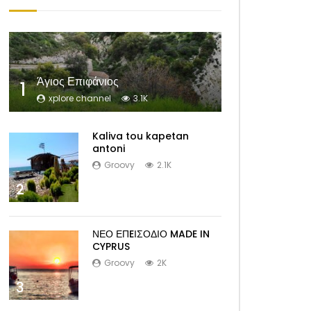
Άγιος Επιφάνιος
1
xplore channel
3.1K
Kaliva tou kapetan
antoni
Groovy
2.1K
2
ΝΕΟ ΕΠEΙΣΟΔΙΟ MADE IN
CYPRUS
Groovy
2K
3