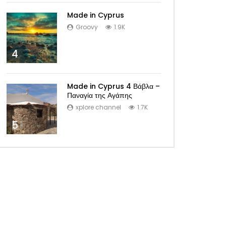
Made in Cyprus
Groovy
1.9K
4
Made in Cyprus 4 Βάβλα –
Παναγία της Αγάπης
xplore channel
1.7K
5