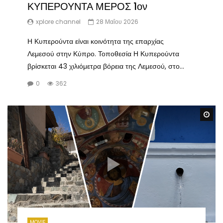
ΚΥΠΕΡΟΥΝΤΑ ΜΕΡΟΣ 1ον
xplore channel
28 Μαΐου 2026
Η Κυπερούντα είναι κοινότητα της επαρχίας
Λεμεσού στην Κύπρο. Τοποθεσία Η Κυπερούντα
βρίσκεται 43 χιλιόμετρα βόρεια της Λεμεσού, στο...
0
362
Wa
MOVIE