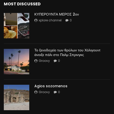
MOST DISCUSSED
ΚΥΠΕΡΟΥΝΤΑ ΜΕΡΟΣ 2ον
xplore channel
0
Το ξενοδοχείο των θρύλων του Χόλιγουντ
άνοιξε πάλι στο Παλμ Σπρινγκς
Groovy
0
Agios sozomenos
Groovy
0