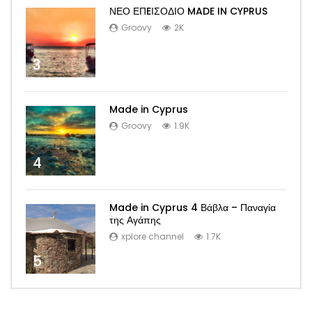
ΝΕΟ ΕΠEΙΣΟΔΙΟ MADE IN CYPRUS
Groovy
2K
3
Made in Cyprus
Groovy
1.9K
4
Made in Cyprus 4 Βάβλα – Παναγία
της Αγάπης
xplore channel
1.7K
5