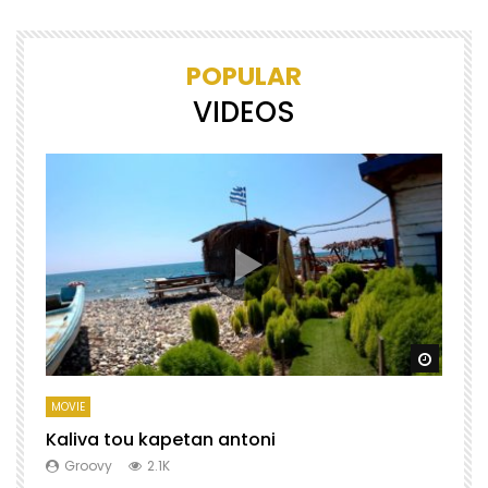
POPULAR
VIDEOS
Watch Later
Watch 
MOVIE
M
Kaliva tou kapetan antoni
X
Groovy
2.1K