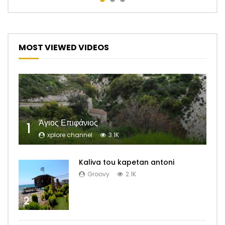
MOST VIEWED VIDEOS
Άγιος Επιφάνιος
1
xplore channel
3.1K
Kaliva tou kapetan antoni
Groovy
2.1K
2